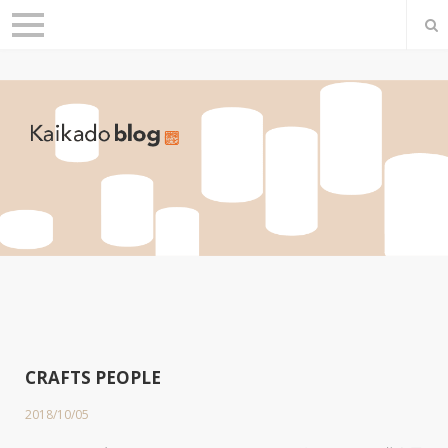
T
O
G
G
L
E
N
A
V
I
G
A
T
I
O
N
CRAFTS PEOPLE
2018/10/05